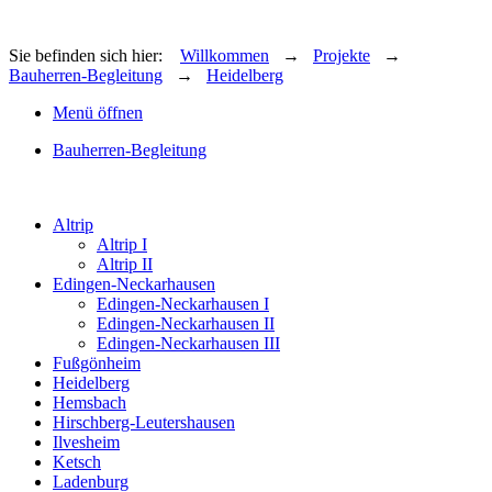
Sie befinden sich hier:
Willkommen
→
Projekte
→
Bauherren-Begleitung
→
Heidelberg
Menü öffnen
Bauherren-Begleitung
Altrip
Altrip I
Altrip II
Edingen-Neckarhausen
Edingen-Neckarhausen I
Edingen-Neckarhausen II
Edingen-Neckarhausen III
Fußgönheim
Heidelberg
Hemsbach
Hirschberg-Leutershausen
Ilvesheim
Ketsch
Ladenburg