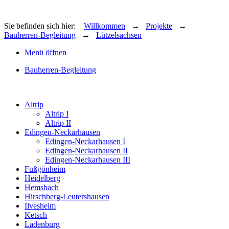
Sie befinden sich hier:
Willkommen
→
Projekte
→
Bauherren-Begleitung
→
Lützelsachsen
Menü öffnen
Bauherren-Begleitung
Altrip
Altrip I
Altrip II
Edingen-Neckarhausen
Edingen-Neckarhausen I
Edingen-Neckarhausen II
Edingen-Neckarhausen III
Fußgönheim
Heidelberg
Hemsbach
Hirschberg-Leutershausen
Ilvesheim
Ketsch
Ladenburg